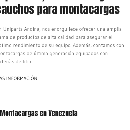
cauchos para montacargas
Angosto
Contrabalanceado
Aumenta la eficiencia de tu almacén con los apiladores
léctricos Unilift! Equipados con baterías de litio, son
n Uniparts Andina, nos enorgullece ofrecer una amplia
Maximiza tu espacio de almacenamiento con los
Optimiza tu operación industrial con nuestros
ersátiles y perfectos para el transporte y apilado de
ama de productos de alta calidad para asegurar el
ontacargas eléctricos Unilift para pasillos angostos!
ontacargas contrabalanceados eléctricos con baterías
argas.
ptimo rendimiento de su equipo. Además, contamos con
iseñados con batería de litio, ofrecen maniobrabilidad
e litio! disfrutarás de mayor eficiencia y un menor
ontacargas de última generación equipados con
xcepcional y elevación en espacios reducidos.
mpacto ambiental.
MAS INFORMACIÓN
terías de litio.
MAS INFORMACIÓN
MAS INFORMACIÓN
AS INFORMACIÓN
Montacargas en Venezuela